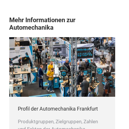
Mehr Informationen zur
SC
Automechanika
FLY
Profil der Automechanika Frankfurt
Produktgruppen, Zielgruppen, Zahlen