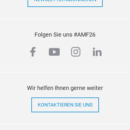
Folgen Sie uns #AMF26
facebook
youtube
instagram
linkedi
Wir helfen Ihnen gerne weiter
KONTAKTIEREN SIE UNS
SC
FLY