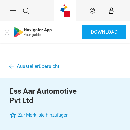
Überspringen
Menü
Suche
DE
Navigator App
DOWNLOAD
Close
Your guide
Ausstellerübersicht
Ess Aar Automotive
Pvt Ltd
Zur Merkliste hinzufügen