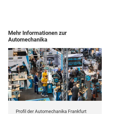
remo
clea
with
feve
Mehr Informationen zur
the 
Automechanika
and 
exte
allo
wate
clea
Profil der Automechanika Frankfurt