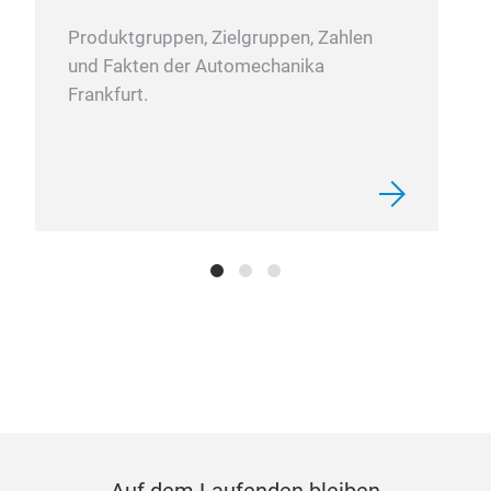
Produktgruppen, Zielgruppen, Zahlen
und Fakten der Automechanika
Frankfurt.
dpf
USE
tem
2- T
remo
the 
3- T
Vehi
The 
the 
Auf dem Laufenden bleiben