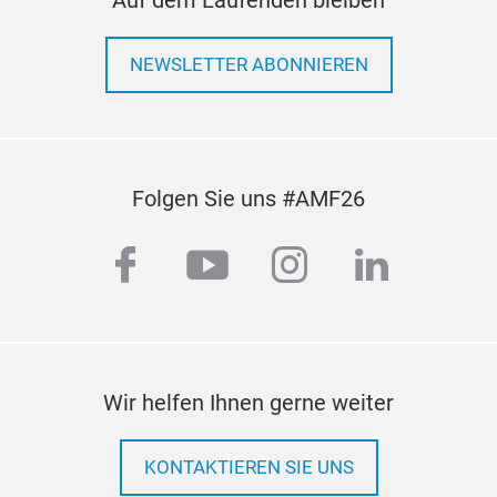
4- W
1st 
begi
NEWSLETTER ABONNIEREN
and 
wash
2500
5- A
Folgen Sie uns #AMF26
comp
and 
facebook
youtube
instagram
linkedi
6- W
reat
ERC
cons
is c
and 
Wir helfen Ihnen gerne weiter
7- T
KONTAKTIEREN SIE UNS