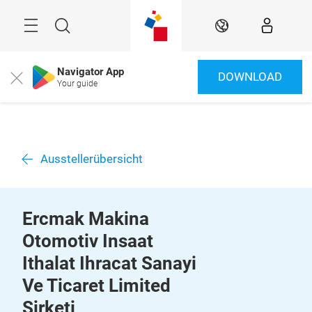
Überspringen
Menü
Suche
DE
Navigator App
DOWNLOAD
Close
Your guide
Ausstellerübersicht
Ercmak Makina
Otomotiv Insaat
Ithalat Ihracat Sanayi
Ve Ticaret Limited
Sirketi