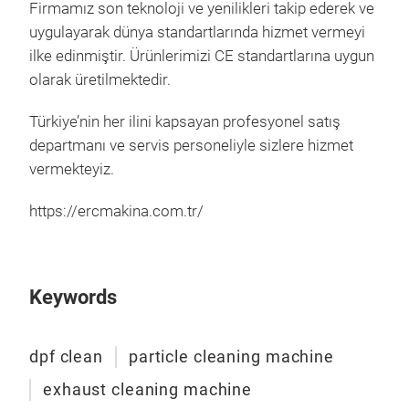
Firmamız son teknoloji ve yenilikleri takip ederek ve
uygulayarak dünya standartlarında hizmet vermeyi
ilke edinmiştir. Ürünlerimizi CE standartlarına uygun
olarak üretilmektedir.
Türkiye’nin her ilini kapsayan profesyonel satış
departmanı ve servis personeliyle sizlere hizmet
vermekteyiz.
https://ercmakina.com.tr/
Keywords
Aut
Gene
dpf clean
particle cleaning machine
and 
with
exhaust cleaning machine
com