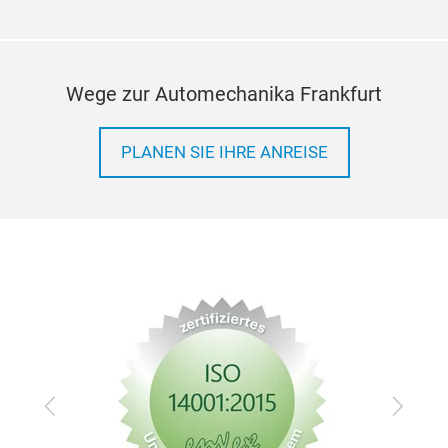
Wege zur Automechanika Frankfurt
PLANEN SIE IHRE ANREISE
ERC
Zurück
Vor