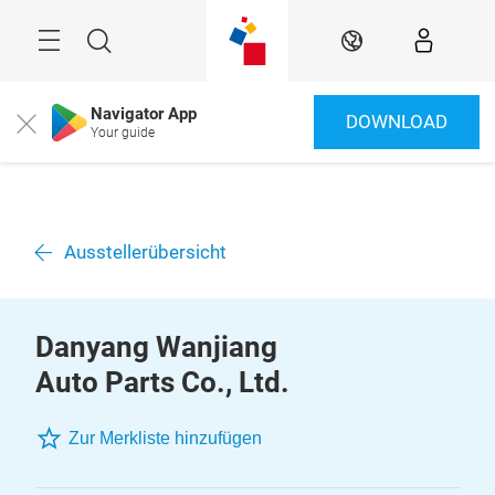
Überspringen
Menü
Suche
DE
Navigator App
DOWNLOAD
Close
Your guide
Ausstellerübersicht
Danyang Wanjiang
Auto Parts Co., Ltd.
Zur Merkliste hinzufügen