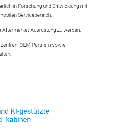
erlich in Forschung und Entwicklung mit
Unfallschäden sc
mobilen Servicebereich.
reparieren. Das
insbesondere fü
ne Aftermarket-Ausrüstung zu werden.
dazu bei, die Re
Arbeitszeiten z
turzentren, OEM-Partnern sowie
Produktivität de
alten.
Hauptvorteile
nd KI-gestützte
d -kabinen