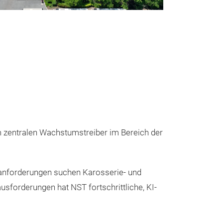
m zentralen Wachstumstreiber im Bereich der
Karosserie
Richtsyste
anforderungen suchen Karosserie- und
Professionelle 
ausforderungen hat NST fortschrittliche, KI-
Instandsetzung
modernen Karos
Das NST-8459 K