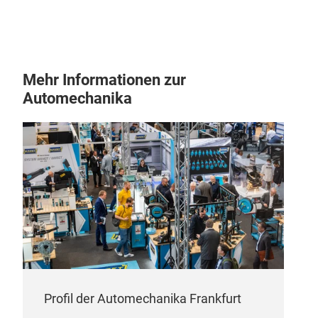
Ext
Mehr Informationen zur
Sys
Automechanika
Umfa
Sen
Prod
Pro
Filte
Abd
Sch
für
Kraf
Inje
Profil der Automechanika Frankfurt
oder