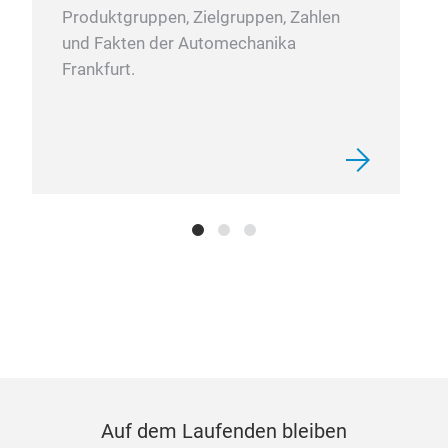
Zusä
Produktgruppen, Zielgruppen, Zahlen
anzu
und Fakten der Automechanika
Moto
Frankfurt.
Ihne
mit
kom
Auf dem Laufenden bleiben