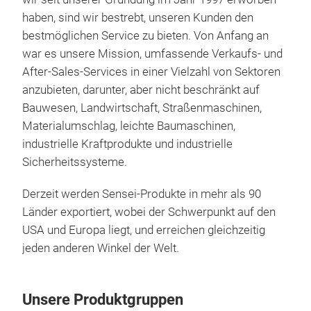
Schi
haben, sind wir bestrebt, unseren Kunden den
Her
bestmöglichen Service zu bieten. Von Anfang an
von 
war es unsere Mission, umfassende Verkaufs- und
dass
After-Sales-Services in einer Vielzahl von Sektoren
Prod
anzubieten, darunter, aber nicht beschränkt auf
Zert
Bauwesen, Landwirtschaft, Straßenmaschinen,
genu
Materialumschlag, leichte Baumaschinen,
insp
industrielle Kraftprodukte und industrielle
100%
Sicherheitssysteme.
arb
ISO
Derzeit werden Sensei-Produkte in mehr als 90
Auto
Länder exportiert, wobei der Schwerpunkt auf den
Prod
USA und Europa liegt, und erreichen gleichzeitig
ges
jeden anderen Winkel der Welt.
Sich
Com
Sie 
Sens
Unsere Produktgruppen
Jede