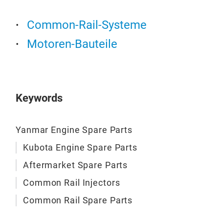
Comm
Pro
Prüf
ein 
Common-Rail-Systeme
nun 
Jede
Perk
Motoren-Bauteile
offi
und 
Auth
von
gib
Abd
erha
Comm
Keywords
besc
Düse
dies
Yanmar Engine Spare Parts
sein
Kubota Engine Spare Parts
Moto
Aftermarket Spare Parts
Common Rail Injectors
Common Rail Spare Parts