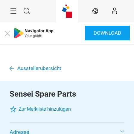
Überspringen
Menü
Suche
DE
Navigator App
DOWNLOAD
Close
Your guide
Ausstellerübersicht
Sensei Spare Parts
Zur Merkliste hinzufügen
Adresse