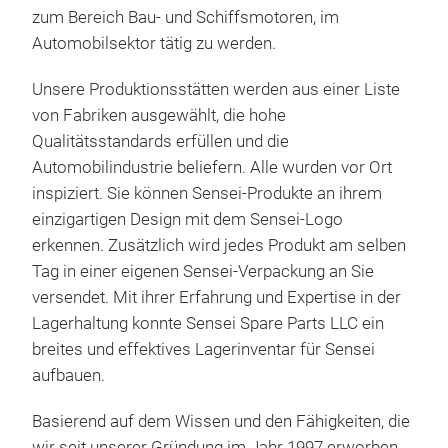
zum Bereich Bau- und Schiffsmotoren, im
Automobilsektor tätig zu werden.
Unsere Produktionsstätten werden aus einer Liste
von Fabriken ausgewählt, die hohe
Qualitätsstandards erfüllen und die
Automobilindustrie beliefern. Alle wurden vor Ort
Bes
inspiziert. Sie können Sensei-Produkte an ihrem
Eng
einzigartigen Design mit dem Sensei-Logo
erkennen. Zusätzlich wird jedes Produkt am selben
Wer 
Tag in einer eigenen Sensei-Verpackung an Sie
ein
versendet. Mit ihrer Erfahrung und Expertise in der
hoch
Lagerhaltung konnte Sensei Spare Parts LLC ein
ges
breites und effektives Lagerinventar für Sensei
Eng
aufbauen.
hat
und
Basierend auf dem Wissen und den Fähigkeiten, die
und
wir seit unserer Gründung im Jahr 1997 erworben