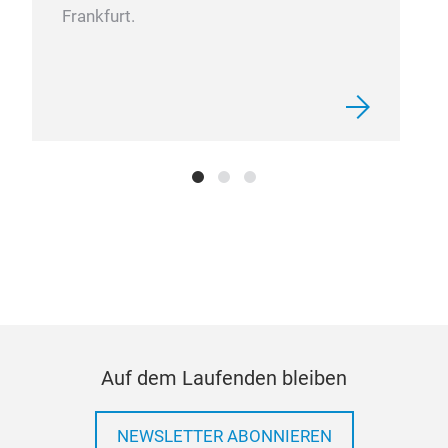
Frankfurt.
Mod
App
Feat
Coba
Gas 
PPA
Nitr
Auf dem Laufenden bleiben
NEWSLETTER ABONNIEREN
Mou