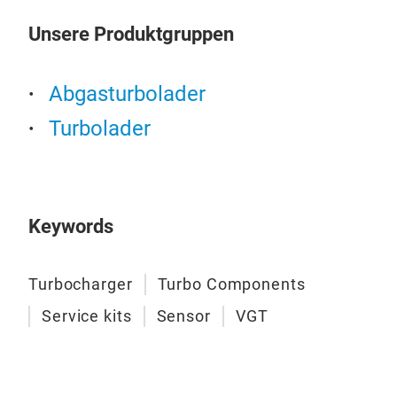
Unsere Produktgruppen
Abgasturbolader
Turbolader
Keywords
Ser
Serv
Turbocharger
Turbo Components
Mod
Service kits
Sensor
VGT
App
Feat
OE L
Gas 