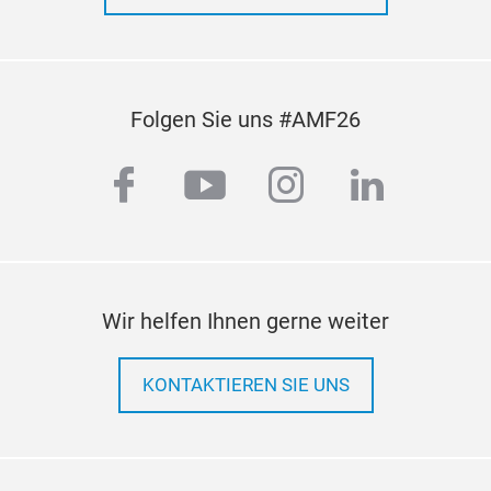
Mou
OE 
App
Folgen Sie uns #AMF26
Feat
OE m
facebook
youtube
instagram
linkedi
PPA
Wir helfen Ihnen gerne weiter
KONTAKTIEREN SIE UNS