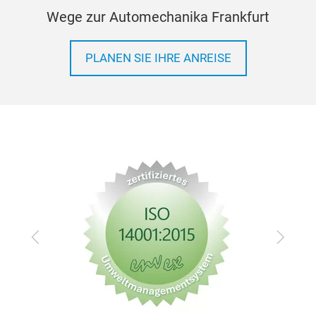
Wege zur Automechanika Frankfurt
Elec
PLANEN SIE IHRE ANREISE
Elec
OE:
App
Feat
OE Q
Zurück
Vor