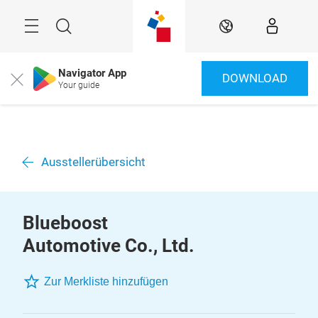
Überspringen
Menü
Suche
DE
Navigator App
DOWNLOAD
Close
Your guide
Ausstellerübersicht
Blueboost
Automotive Co., Ltd.
Zur Merkliste hinzufügen