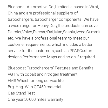
Blueboost Automotive Co.,Limited is based in Wuxi,
China and are professional suppliers of
turbochargers, turbocharger components. We have
a wide range for Heavy Duty,the products can cover
Daimler,Volvo,Paccar/Daf,Man,Scania,Iveco,Cummins
etc. We have a professional team to meet our
Tur
customer requirements, which includes a better
service for the customers,such as PPAP,Custom
App
designs,Performance Maps and so on if required.
14.8
OE:
Blueboost Turbochargers' Features and Benefits
TW b
VGT with cobalt and nitrogen treatment
FMS
FMS Wheel for long service life
OE;
Brg. Hsg. With QT450 material
Gas 
M
Gas Stand Test
One 
One year,50,000 miles warranty