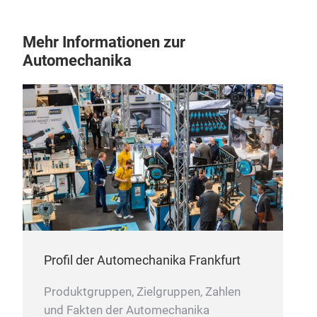
PPA
M
Mehr Informationen zur
Automechanika
Profil der Automechanika Frankfurt
EPA
Produktgruppen, Zielgruppen, Zahlen
und Fakten der Automechanika
Cag