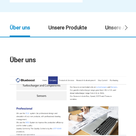
Über uns
Unsere Produkte
Unsere Ansp
Über uns
Un
M