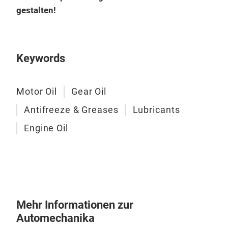
gestalten!
AKS
High
heav
Keywords
Motor Oil
Gear Oil
Antifreeze & Greases
Lubricants
Engine Oil
Mehr Informationen zur
Automechanika