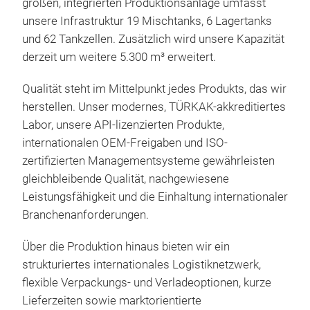
großen, integrierten Produktionsanlage umfasst
unsere Infrastruktur 19 Mischtanks, 6 Lagertanks
und 62 Tankzellen. Zusätzlich wird unsere Kapazität
derzeit um weitere 5.300 m³ erweitert.
Qualität steht im Mittelpunkt jedes Produkts, das wir
herstellen. Unser modernes, TÜRKAK-akkreditiertes
Labor, unsere API-lizenzierten Produkte,
internationalen OEM-Freigaben und ISO-
zertifizierten Managementsysteme gewährleisten
gleichbleibende Qualität, nachgewiesene
Leistungsfähigkeit und die Einhaltung internationaler
Branchenanforderungen.
VOL
GR
Über die Produktion hinaus bieten wir ein
strukturiertes internationales Logistiknetzwerk,
FOR
flexible Verpackungs- und Verladeoptionen, kurze
MO
Lieferzeiten sowie marktorientierte
AGR