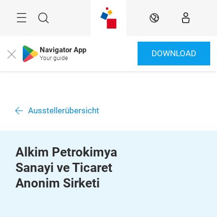
Überspringen
Menü
Suche
DE
Navigator App
DOWNLOAD
Close
Your guide
Ausstellerübersicht
Alkim Petrokimya
Sanayi ve Ticaret
Anonim Sirketi