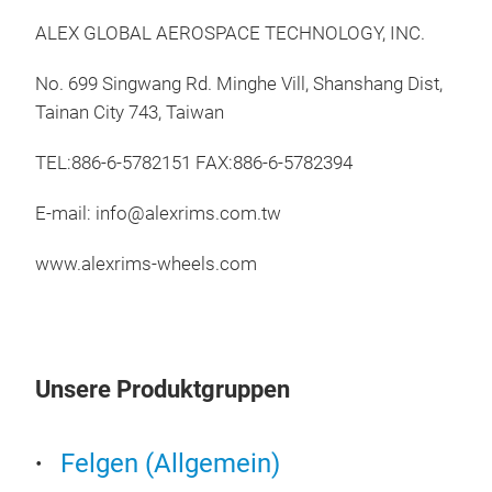
Tru
ALEX GLOBAL AEROSPACE TECHNOLOGY, INC.
For
No. 699 Singwang Rd. Minghe Vill, Shanshang Dist,
than
Tainan City 743, Taiwan
TEL:886-6-5782151 FAX:886-6-5782394
E-mail: info@alexrims.com.tw
www.alexrims-wheels.com
Unsere Produktgruppen
For
Felgen (Allgemein)
Forg