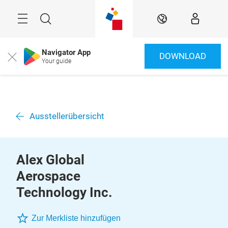
Überspringen
Menü
Suche
DE
Navigator App
DOWNLOAD
Close
Your guide
Ausstellerübersicht
Alex Global
Aerospace
Technology Inc.
Zur Merkliste hinzufügen