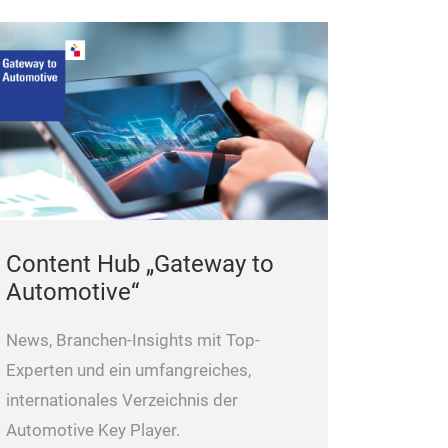
Ratsche zu ein
Produkt. Sie erh
Attraktivität, s
Markenidentität
Optional abgedi
das Eindringen 
Ratschengehäus
Schutz für den
Content Hub „Gateway to
Automotive“
News, Branchen-Insights mit Top-
Experten und ein umfangreiches,
internationales Verzeichnis der
Automotive Key Player.