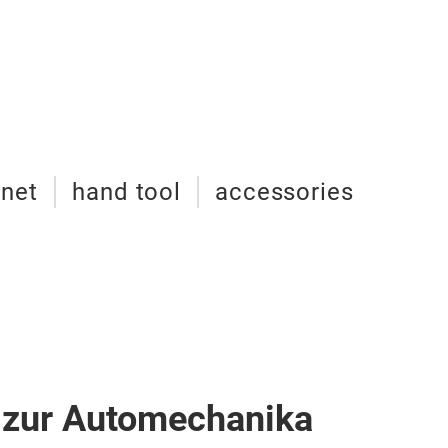
inet
hand tool
accessories
 zur Automechanika