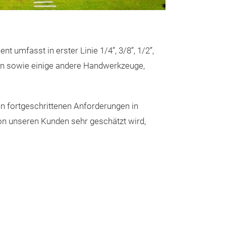
A-PRO Seri
A-PRO Serie (B
der Steckschlü
t umfasst in erster Linie 1/4”, 3/8”, 1/2”,
A-PRO Serie defi
ln sowie einige andere Handwerkzeuge,
Blasformkoffer
Design
, hochwe
praktischer Fun
Erhältlich in s
en fortgeschrittenen Anforderungen in
aus Langlebigk
vielfältige Auf
von unseren Kunden sehr geschätzt wird,
Erscheinungsbil
Auffälliges Koff
professioneller
gestaltbaren Lo
Produktmerkm
Markenpräsenz
Zweifarbiger TP
Erhältliche Grö
aufgedrucktem 
175 × 152 × 61
und eine profes
227 × 168 × 6