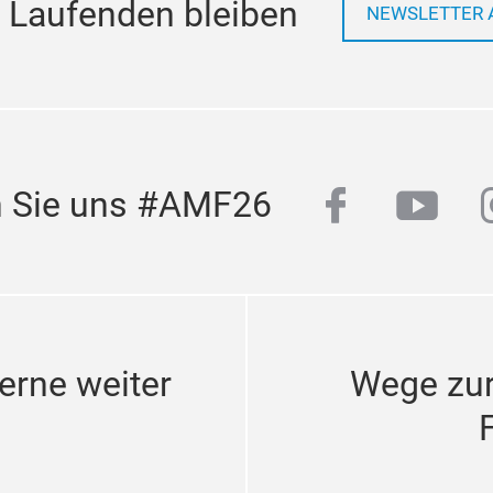
 Laufenden bleiben
NEWSLETTER 
facebook
yout
n Sie uns #AMF26
erne weiter
Wege zu