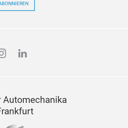
ABONNIEREN
ube
instagram
linkedin
r Automechanika
Frankfurt