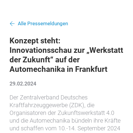
Alle Pressemeldungen
Konzept steht:
Innovationsschau zur „Werkstatt
der Zukunft“ auf der
Automechanika in Frankfurt
29.02.2024
Der Zentralverband Deutsches
Kraftfahrzeuggewerbe (ZDK), die
Organisatoren der Zukunftswerkstatt 4.0
und die Automechanika bündeln ihre Kräfte
und schaffen vom 10.-14. September 2024