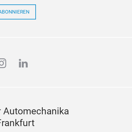
ABONNIEREN
ube
instagram
linkedin
r Automechanika
Frankfurt