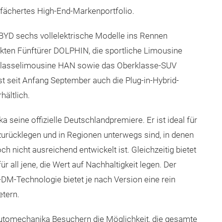
fächertes High-End-Markenportfolio.
t BYD sechs vollelektrische Modelle ins Rennen
kten Fünftürer DOLPHIN, die sportliche Limousine
klasselimousine HAN sowie das Oberklasse-SUV
t seit Anfang September auch die Plug-in-Hybrid-
ältlich.
 seine offizielle Deutschlandpremiere. Er ist ideal für
 zurücklegen und in Regionen unterwegs sind, in denen
ch nicht ausreichend entwickelt ist. Gleichzeitig bietet
r all jene, die Wert auf Nachhaltigkeit legen. Der
-DM-Technologie bietet je nach Version eine rein
etern.
utomechanika Besuchern die Möglichkeit, die gesamte