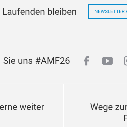
 Laufenden bleiben
NEWSLETTER 
facebook
yout
n Sie uns #AMF26
erne weiter
Wege zu