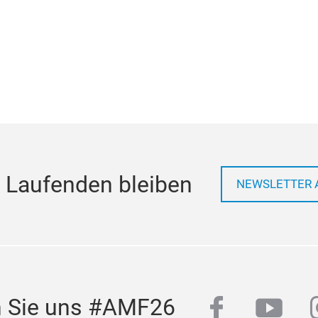
 Laufenden bleiben
NEWSLETTER 
facebook
yout
n Sie uns #AMF26