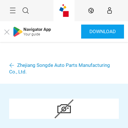
Überspringen
Menü
Suche
DE
Navigator App
DOWNLOAD
Close
Your guide
Zhejiang Songde Auto Parts Manufacturing
Co., Ltd.