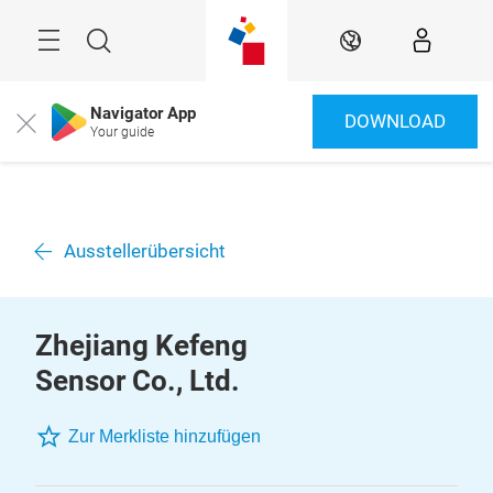
Überspringen
Menü
Suche
DE
Navigator App
DOWNLOAD
Close
Your guide
Ausstellerübersicht
Zhejiang Kefeng
Sensor Co., Ltd.
Zur Merkliste hinzufügen