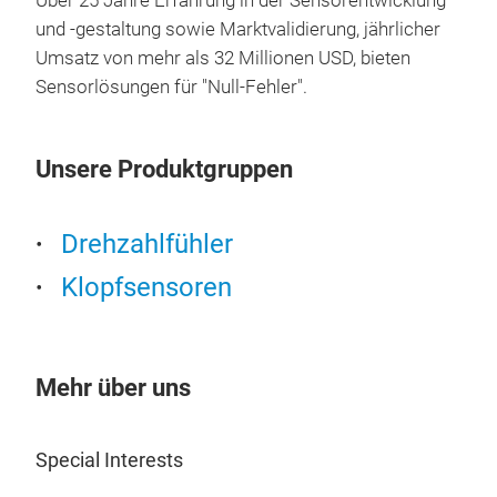
Über 25 Jahre Erfahrung in der Sensorentwicklung
und -gestaltung sowie Marktvalidierung, jährlicher
Umsatz von mehr als 32 Millionen USD, bieten
Sensorlösungen für "Null-Fehler".
Spe
Unsere Produktgruppen
Drehzahlfühler
Klopfsensoren
Mehr über uns
Special Interests