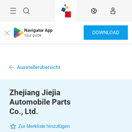
Überspringen
Menü
Suche
DE
Navigator App
DOWNLOAD
Close
Your guide
Ausstellerübersicht
Zhejiang Jiejia
Automobile Parts
Co., Ltd.
Zur Merkliste hinzufügen