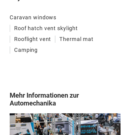
mm
Mate
Caravan windows
Acry
Rah
Roof hatch vent skylight
Mark
Rooflight vent
Thermal mat
M
Camping
Mehr Informationen zur
Automechanika