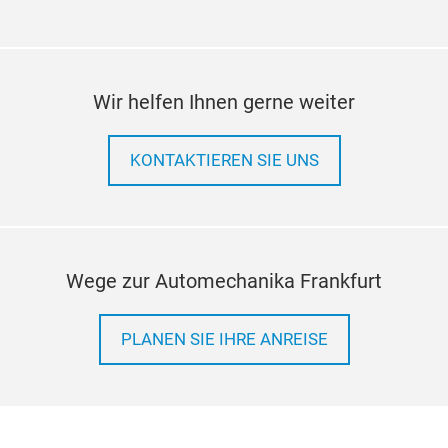
stuf
Verr
M
Verr
Geöf
Wir helfen Ihnen gerne weiter
Ins
Gum
KONTAKTIEREN SIE UNS
Witt
verd
Lich
Wege zur Automechanika Frankfurt
PLANEN SIE IHRE ANREISE