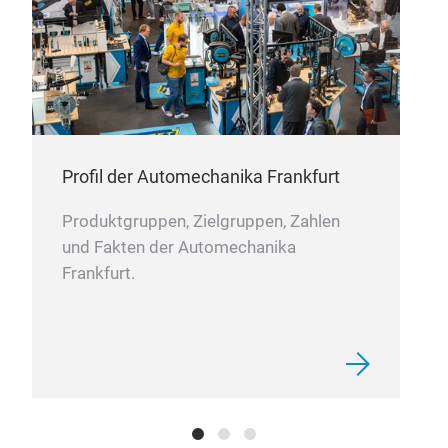
Dach
-Mat
Profil der Automechanika Frankfurt
Geh
Ablu
Produktgruppen, Zielgruppen, Zahlen
Leis
und Fakten der Automechanika
Ger
Frankfurt.
Lei
IPX
aut
Bed