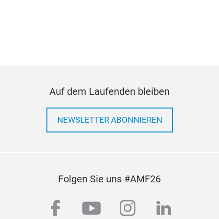
Auf dem Laufenden bleiben
NEWSLETTER ABONNIEREN
Car
-Mat
Alum
Folgen Sie uns #AMF26
inte
Inse
facebook
youtube
instagram
linkedi
Öffn