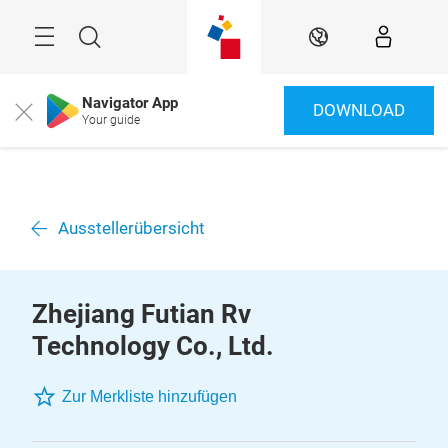
Überspringen
Menü
Suche
DE
Navigator App
DOWNLOAD
Close
Your guide
Ausstellerübersicht
Zhejiang Futian Rv
Technology Co., Ltd.
Zur Merkliste hinzufügen