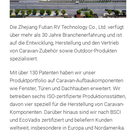
Die Zhejiang Futian RV Technology Co., Ltd. verfügt
über mehr als 30 Jahre Branchenerfahrung und ist
auf die Entwicklung, Herstellung und den Vertrieb
von Caravan-Zubehör sowie Outdoor-Produkten
spezialisiert.
Fen
Mit über 130 Patenten haben wir unser
-Mat
Produktportfolio auf Caravan-Aufbaukomponenten
Alum
wie Fenster, Türen und Dachhauben erweitert. Wir
inte
betreiben sechs ISO-zertifizierte Produktionsstätten,
Inse
davon vier speziell für die Herstellung von Caravan-
Öffn
Komponenten. Darüber hinaus sind wir nach BSCI
stuf
und EcoVadis zertifiziert und beliefern Kunden
Verr
weltweit, insbesondere in Europa und Nordamerika.
M
Verr