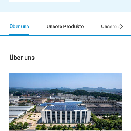
Über uns
Unsere Produkte
Unsere Ansp
Über uns
Un
M