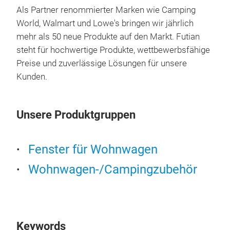
Als Partner renommierter Marken wie Camping
Geöf
World, Walmart und Lowe's bringen wir jährlich
Ins
mehr als 50 neue Produkte auf den Markt. Futian
Gum
steht für hochwertige Produkte, wettbewerbsfähige
Witt
Preise und zuverlässige Lösungen für unsere
verd
Kunden.
Lich
Unsere Produktgruppen
Fenster für Wohnwagen
Wohnwagen-/Campingzubehör
Car
-Au
Keywords