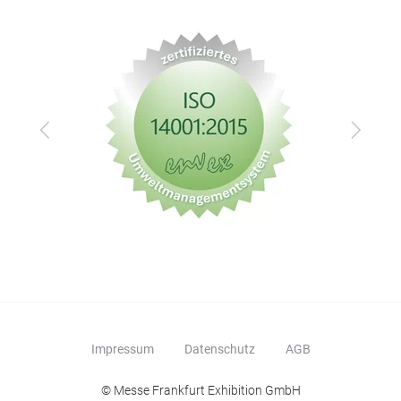
Sch
-Hor
Eins
Pul
Alu
Zurück
Vor
Wass
Verg
Eins
Inse
Aus
Gee
Impressum
Datenschutz
AGB
© Messe Frankfurt Exhibition GmbH