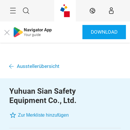
Überspringen
Menü
Suche
DE
Navigator App
DOWNLOAD
Close
Your guide
Ausstellerübersicht
Yuhuan Sian Safety
Equipment Co., Ltd.
Zur Merkliste hinzufügen