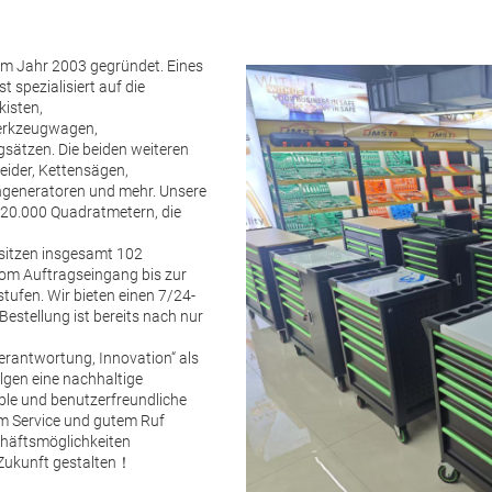
im Jahr 2003 gegründet. Eines
 spezialisiert auf die
kisten,
Werkzeugwagen,
sätzen. Die beiden weiteren
eider, Kettensägen,
generatoren und mehr. Unsere
 20.000 Quadratmetern, die
esitzen insgesamt 102
om Auftragseingang bis zur
tufen. Wir bieten einen 7/24-
Bestellung ist bereits nach nur
rantwortung, Innovation“ als
lgen eine nachhaltige
ible und benutzerfreundliche
em Service und gutem Ruf
chäftsmöglichkeiten
e Zukunft gestalten！