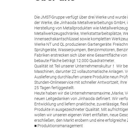
Die JMST-Gruppe verfügt über drei Werke und wurde 
der Werke, die Jinhaoda Metallverarbeitungs GmbH, ist
Herstellung von Metallprodukten wie Metallwerkzeug
Metallwerkzeugschränke, Werkstattarbeitsplätze, 
Innensechskantschlüssel sowie kompletten Werkzeug
Werke NT und QL produzieren Gartengeräte: Freischn
Sprühgeräte, Wasserpumpen, Benzinmotoren, Benzin
Fabriken erstrecken sich über eine Gesamtfläche von
bebaute Fläche beträgt 12.000 Quadratmeter.
Qualität ist Teil unserer Unternehmenskultur！ Wir b
Maschinen, darunter 22 vollautomatische Anlagen. V
Auslieferung durchlaufen unsere Produkte neun Prüfs
Stunden-Onlineservice mit schneller Antwortzeit; Ihre 
25 Tagen fertiggestellt.
Heute haben wir die Unternehmensmaxime „Marke, Ve
neuen Leitgedanken von Jinhaoda definiert. Wir verfo
Entwicklung und liefern praktische, zuverlässige, flex
Produkte in ausgezeichneter Qualität. Mit aufrichtig
wollen wir unseren eigenen Wert entfalten, neue Ges
erschließen, den Markt erobern und eine erfolgreich
■ Produktionsmanagement