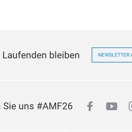
 Laufenden bleiben
NEWSLETTER 
facebook
yout
n Sie uns #AMF26