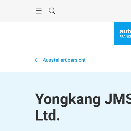
Überspringen
Menü
Suche
Ausstellerübersicht
Yongkang JMST
Ltd.