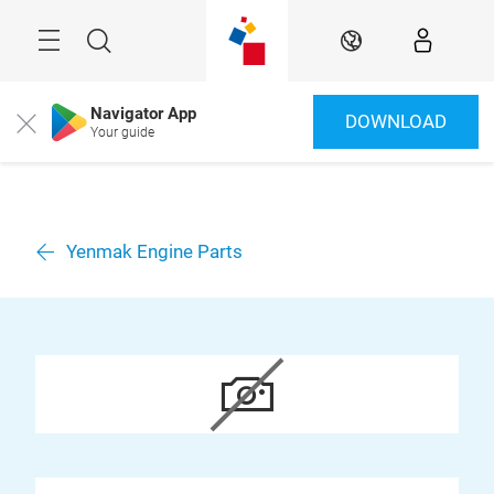
Überspringen
Menü
Suche
DE
Navigator App
DOWNLOAD
Close
Your guide
Yenmak Engine Parts