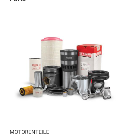
MOTORENTEILE
AE