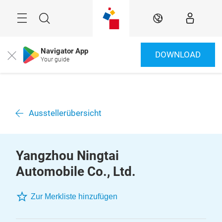
Überspringen
Menü
Suche
DE
Navigator App
DOWNLOAD
Close
Your guide
Ausstellerübersicht
Yangzhou Ningtai
Automobile Co., Ltd.
Zur Merkliste hinzufügen