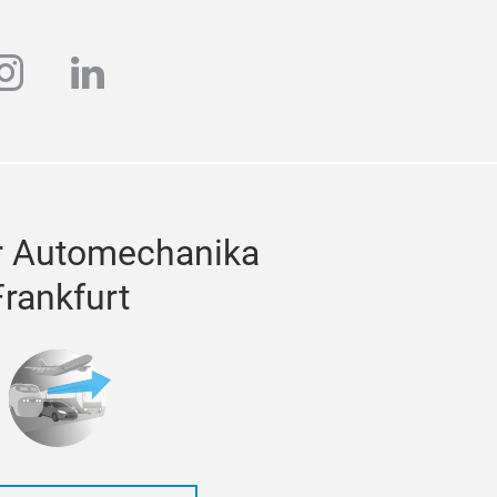
ube
instagram
linkedin
r Automechanika
Frankfurt