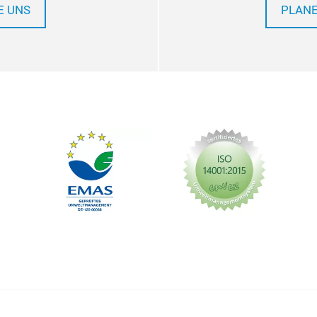
E UNS
PLANE