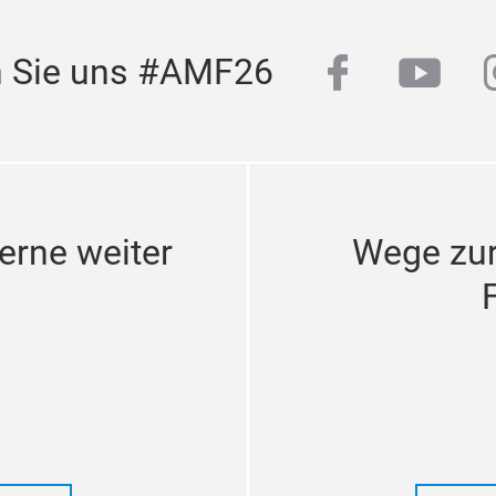
facebook
yout
n Sie uns #AMF26
erne weiter
Wege zu