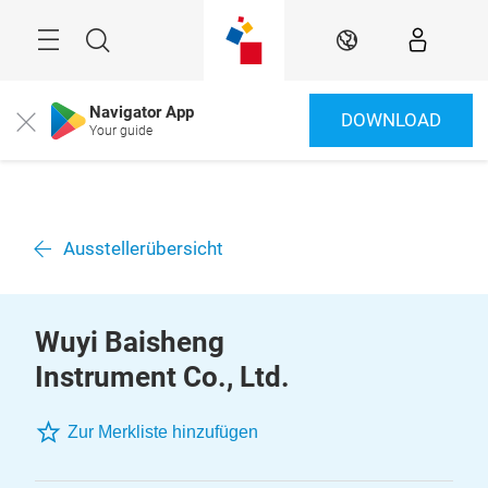
Überspringen
Menü
Suche
DE
Navigator App
DOWNLOAD
Close
Your guide
Ausstellerübersicht
Wuyi Baisheng
Instrument Co., Ltd.
Zur Merkliste hinzufügen