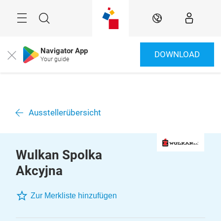
Überspringen
Menü
Suche
DE
Navigator App
DOWNLOAD
Close
Your guide
Ausstellerübersicht
Wulkan Spolka
Akcyjna
Zur Merkliste hinzufügen