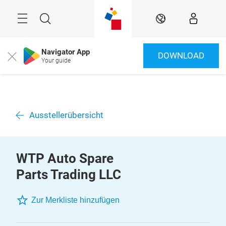
Überspringen
Menü
Suche
DE
Navigator App
DOWNLOAD
Close
Your guide
Ausstellerübersicht
WTP Auto Spare
Parts Trading LLC
Zur Merkliste hinzufügen