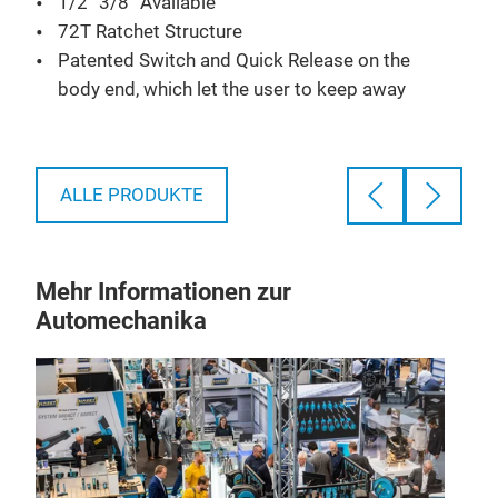
1/2” 3/8” Available
Nm
72T Ratchet Structure
Ratc
Patented Switch and Quick Release on the
: ± 
body end, which let the user to keep away
fea
from the electricity and danger.
all
7. S
Innovative Curved Design
8. L
1000V insulated
valu
ALLE PRODUKTE
Work with socket sets. The unique anti-slip
Hand
design on sockets.
,
stri
per
Mehr Informationen zur
Automechanika