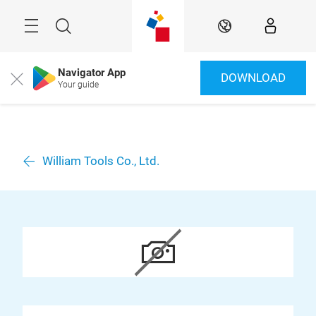
Überspringen
Menü
Suche
DE
Navigator App
DOWNLOAD
Close
Your guide
William Tools Co., Ltd.