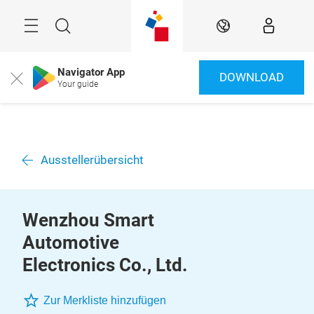
Überspringen
Menü
Suche
DE
Navigator App
DOWNLOAD
Close
Your guide
Ausstellerübersicht
Wenzhou Smart
Automotive
Electronics Co., Ltd.
Zur Merkliste hinzufügen