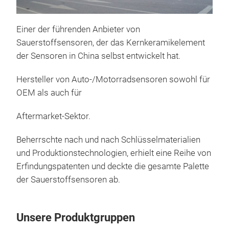
Einer der f
ü
hrenden Anbieter von
Sauerstoffsensoren, der das Kernkeramikelement
der Sensoren in China selbst entwickelt hat.
Lam
Hersteller von Auto-/Motorradsensoren sowohl f
ü
r
Lamb
OEM als auch f
ü
r
O2-S
mod
Aftermarket-Sektor.
Moto
einz
Beherrschte nach und nach Schl
ü
sselmaterialien
Emis
und Produktionstechnologien, erhielt eine Reihe von
Erfindungspatenten und deckte die gesamte Palette
der Sauerstoffsensoren ab.
Unsere Produktgruppen