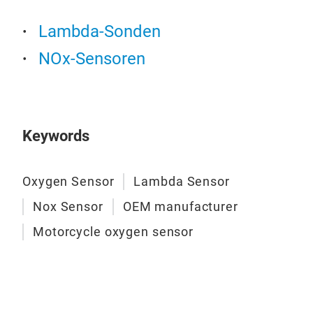
Lambda-Sonden
NOx-Sensoren
Nox
Keywords
Ein
Stic
Oxygen Sensor
Lambda Sensor
auss
Nox Sensor
OEM manufacturer
Emis
Motorcycle oxygen sensor
Scha
Umwe