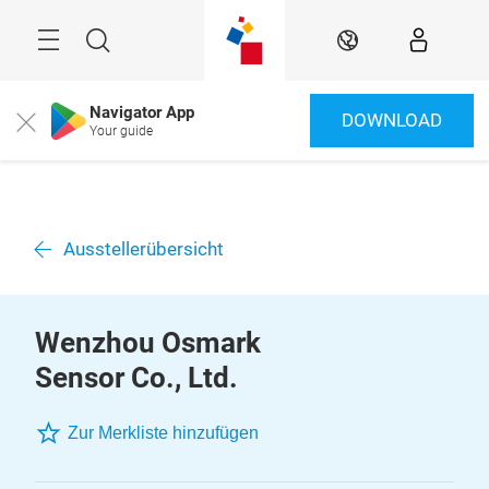
Überspringen
Menü
Suche
DE
Navigator App
DOWNLOAD
Close
Your guide
Ausstellerübersicht
Wenzhou Osmark
Sensor Co., Ltd.
Zur Merkliste hinzufügen