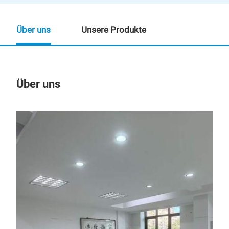
Über uns
Unsere Produkte
Über uns
Un
Leit