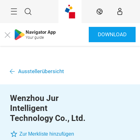
Überspringen
Menü
Suche
DE
Navigator App
DOWNLOAD
Close
Your guide
Ausstellerübersicht
Wenzhou Jur
Intelligent
Technology Co., Ltd.
Zur Merkliste hinzufügen