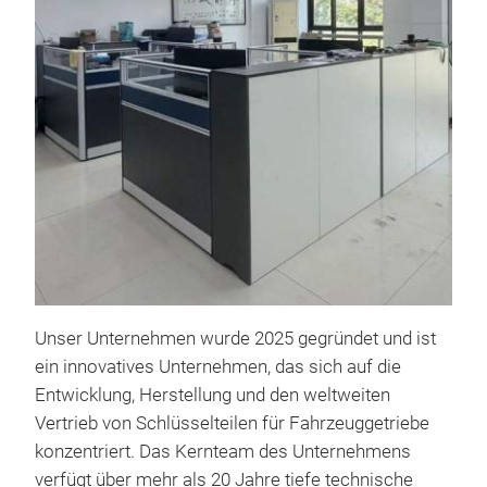
It i
tra
tran
enab
used
repa
Unser Unternehmen wurde 2025 gegründet und ist
ein innovatives Unternehmen, das sich auf die
Entwicklung, Herstellung und den weltweiten
Sch
Vertrieb von Schlüsselteilen für Fahrzeuggetriebe
Cor
konzentriert. Das Kernteam des Unternehmens
The 
verfügt über mehr als 20 Jahre tiefe technische