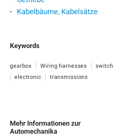
Get
Kabelbäume, Kabelsätze
As 
Tran
serv
Keywords
tran
valv
tran
gearbox
Wiring harnesses
switch
ensu
electronic
transmissions
accu
driv
Auto
prod
the 
sole
Mehr Informationen zur
tran
Automechanika
ensu