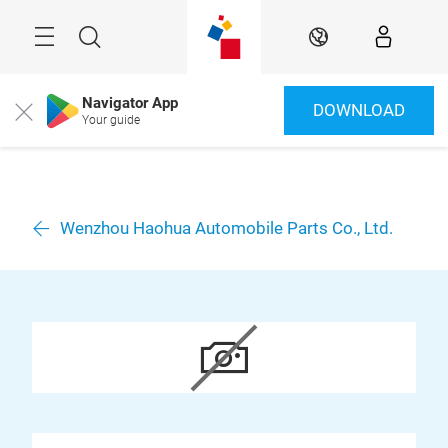
Überspringen
Menü
Suche
DE
Navigator App
DOWNLOAD
Close
Your guide
Wenzhou Haohua Automobile Parts Co., Ltd.