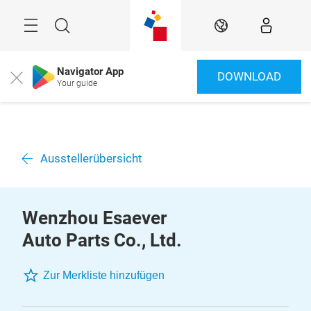
Überspringen
Menü
Suche
DE
Navigator App
DOWNLOAD
Close
Your guide
Ausstellerübersicht
Wenzhou Esaever
Auto Parts Co., Ltd.
Zur Merkliste hinzufügen