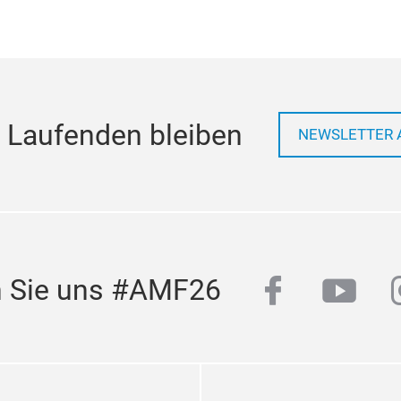
 Laufenden bleiben
NEWSLETTER 
facebook
yout
n Sie uns #AMF26