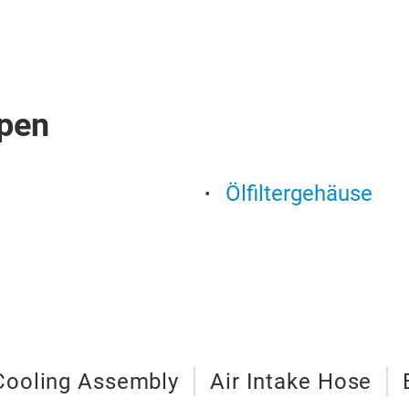
pen
Ölfiltergehäuse
r Cooling Assembly
Air Intake Hose