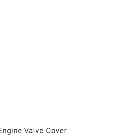
Expansions
Expansionstank
Engine Valve Cover