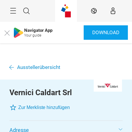
Überspringen
Menü
Suche
DE
Navigator App
DOWNLOAD
Close
Your guide
Ausstellerübersicht
Vernici Caldart Srl
Zur Merkliste hinzufügen
Adresse