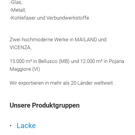
2K t
-Glas,
• Ex
-Metall,
• Ou
-Kohlefaser und Verbundwerkstoffe
• Hi
• Ex
Zwei hochmoderne Werke in MAILAND und
• Su
VICENZA,
wea
15.000 m² in Bellusco (MB) und 12.000 m² in Pojana
Maggiore (VI)
Wir exportieren in mehr als 20 Länder weltweit
Unsere Produktgruppen
Lacke