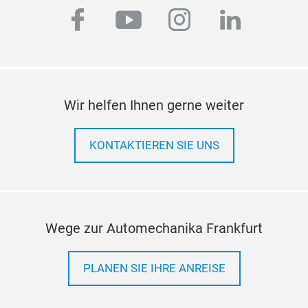
facebook
youtube
instagram
linkedi
Rega
clea
< 42
Wir helfen Ihnen gerne weiter
KONTAKTIEREN SIE UNS
Wege zur Automechanika Frankfurt
PLANEN SIE IHRE ANREISE