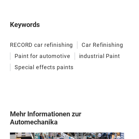
Keywords
RECORD car refinishing
Car Refinishing
Paint for automotive
industrial Paint
Special effects paints
UV7
1K U
char
plas
Mehr Informationen zur
UV-
Automechanika
corr
stee