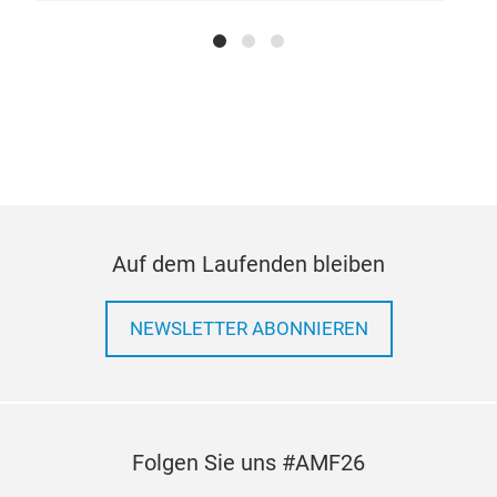
Auf dem Laufenden bleiben
701
UHS 
NEWSLETTER ABONNIEREN
very fast air drying, excellent applicability and 
glos
Afte
high
Folgen Sie uns #AMF26
wea
and 