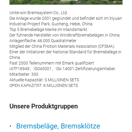
Unite-win Bremssystem Co., Ltd.
Die Anlage wurde 2001 gegründet und befindet sich im Xiyuan
lndustrial Project Park, Gucheng, Hebei, China.
Top 5 Bremsbeläge Marke im Inlandsmarkt.
Der führende Hersteller von Windkraftbremsbelägen in China.
Anlagenfläche: 46.000 Quadratmeter
Mitglied der China Friction Materials Association (CFSMA).
Win
Einer der Initiatoren der National Standard für Bremsbeläge in
China.
Die 
Fast 2000 Teilenummern mit Emark qualifiziert
nied
IATF16949、ISO45001、ISo 14001 Zertifizierungsinhaber.
Jahre
Mitarbeiter: 350
Quali
Aktuelle Kapazität: 5 MILLIONEN SETS
gewä
OPEN KAPAZITÄT: 6 MILLIONEN SETS
Emark
IATF
M
Unsere Produktgruppen
Bremsbeläge, Bremsklötze