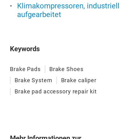
Klimakompressoren, industriell
aufgearbeitet
Keywords
Brake Pads
Brake Shoes
Brake System
Brake caliper
Bre
Brake pad accessory repair kit
Die 
nied
Jahre
Quali
gewä
Emark
IATF
M
Mehr Informationen zur