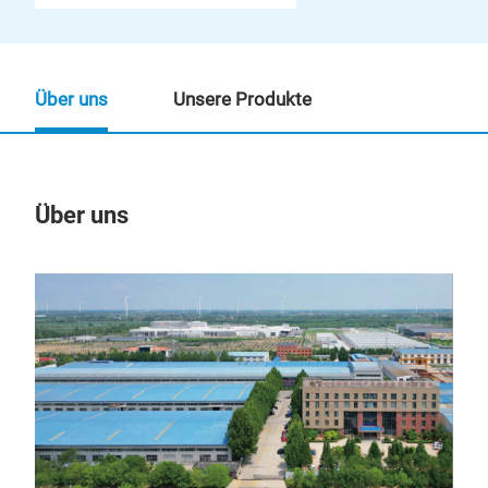
Über uns
Unsere Produkte
Über uns
Un