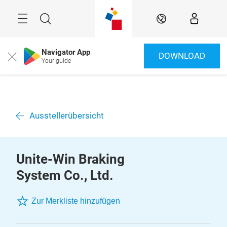
Überspringen
Menü
Suche
DE
Navigator App
DOWNLOAD
Close
Your guide
Ausstellerübersicht
Unite-Win Braking
System Co., Ltd.
Zur Merkliste hinzufügen