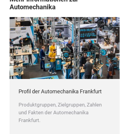
Automechanika
Profil der Automechanika Frankfurt
Bre
Produktgruppen, Zielgruppen, Zahlen
Die 
und Fakten der Automechanika
nied
Frankfurt.
Jahre
Quali
gewä