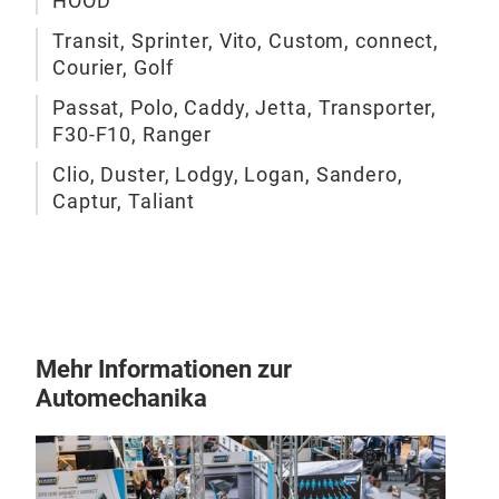
HOOD
Transit, Sprinter, Vito, Custom, connect,
Courier, Golf
Passat, Polo, Caddy, Jetta, Transporter,
F30-F10, Ranger
Clio, Duster, Lodgy, Logan, Sandero,
Captur, Taliant
Mot
Mehr Informationen zur
Moto
Automechanika
W90