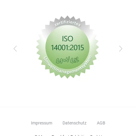
Ver
V36
Zurück
Vor
Ver
For
Impressum
Datenschutz
AGB