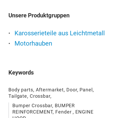
Unsere Produktgruppen
Karosserieteile aus Leichtmetall
Motorhauben
Ach
Agg
san
Hil
Keywords
SY
Body parts, Aftermarket, Door, Panel,
Tailgate, Crossbar,
Bumper Crossbar, BUMPER
REINFORCEMENT, Fender , ENGINE