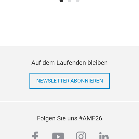
201
Auf dem Laufenden bleiben
NEWSLETTER ABONNIEREN
Folgen Sie uns #AMF26
facebook
youtube
instagram
linkedi