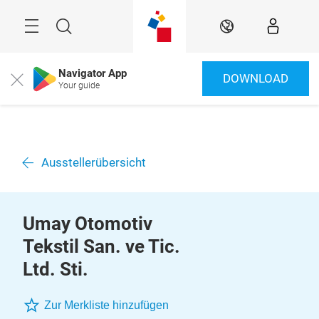
Überspringen
Menü
Suche
DE
Navigator App
DOWNLOAD
Close
Your guide
Ausstellerübersicht
Umay Otomotiv
Tekstil San. ve Tic.
Ltd. Sti.
Zur Merkliste hinzufügen