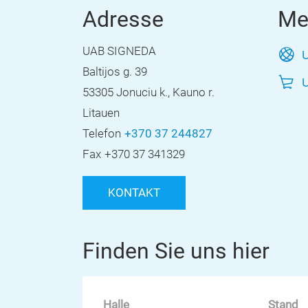
Adresse
Me
UAB SIGNEDA
U
Baltijos g. 39
U
53305 Jonuciu k., Kauno r.
Litauen
Telefon
+370 37 244827
Fax
+370 37 341329
KONTAKT
Finden Sie uns hier
Halle
Stand