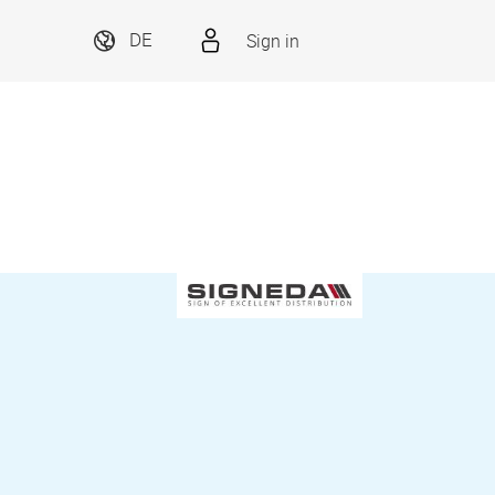
Sign in
DE