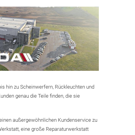
Karosseriet
bis hin zu Scheinwerfern, Rückleuchten und
Karosserieteile
nden genau die Teile finden, die sie
umfangreiche P
Karosserieteile 
Anforderungen d
f, einen außergewöhnlichen Kundenservice zu
wartung gerecht
Werkstatt, eine große Reparaturwerkstatt
für Automodell
Stoßfänger und