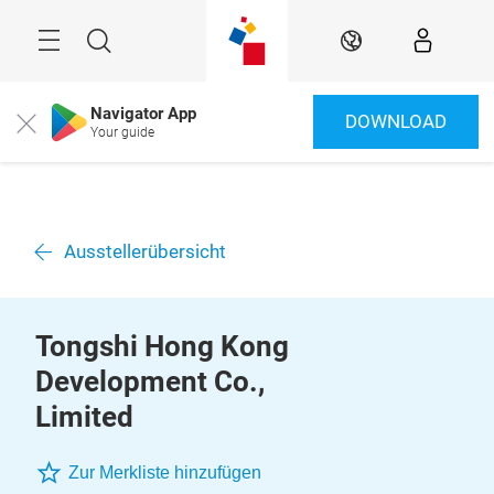
Überspringen
Menü
Suche
DE
Navigator App
DOWNLOAD
Close
Your guide
Ausstellerübersicht
Tongshi Hong Kong
Development Co.,
Limited
Zur Merkliste hinzufügen