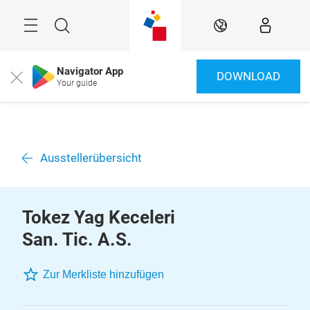
Überspringen
Menü
Suche
DE
Navigator App
DOWNLOAD
Close
Your guide
Ausstellerübersicht
Tokez Yag Keceleri
San. Tic. A.S.
Zur Merkliste hinzufügen