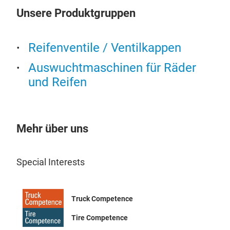
Bedi
Unsere Produktgruppen
Das 
sorg
zuve
Fah
INV
der 
Reifenventile / Ventilkappen
Ach
eine
Auswuchtmaschinen für Räder
und 
INVE
Bedi
und Reifen
Ach
Mita
Werk
erm
Gesc
Ger
Wie
Mehr über uns
eine
Das
ans
Silv
gewä
Special Interests
Höh
inte
Dadu
Bauw
Sch
Truck Competence
vers
sowi
R13
Kame
Tire Competence
Leis