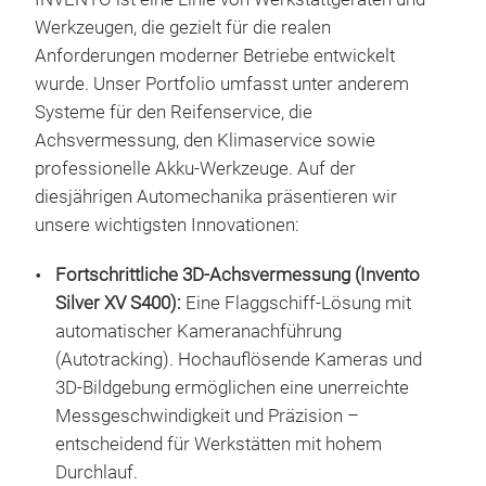
Hand
Werkzeugen, die gezielt für die realen
ohne
Anforderungen moderner Betriebe entwickelt
In d
wurde. Unser Portfolio umfasst unter anderem
bes
Systeme für den Reifenservice, die
Sich
Achsvermessung, den Klimaservice sowie
leic
professionelle Akku-Werkzeuge. Auf der
Gerä
diesjährigen Automechanika präsentieren wir
bes
unsere wichtigsten Innovationen:
Wer
Alu
Fortschrittliche 3D-Achsvermessung (Invento
Infl
Silver XV S400):
Eine Flaggschiff-Lösung mit
Spe
automatischer Kameranachführung
dere
(Autotracking). Hochauflösende Kameras und
beso
3D-Bildgebung ermöglichen eine unerreichte
abzu
Messgeschwindigkeit und Präzision –
Erhö
entscheidend für Werkstätten mit hohem
mech
Durchlauf.
unb