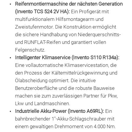
Reifenmontiermaschine der nächsten Generation
INV
Able
(Invento TCS 524 2V HA):
Ein Profigerät mit
über
INV
multifunktionalem Hilfsmontagearm und
Arbe
halb
Zweistufenmotor. Die Konstruktion ermöglicht
kg. 
Betr
die sichere Handhabung von Niederquerschnitts-
für 
wurd
und RUNFLAT-Reifen und garantiert vollen
mobi
Fahr
Felgenschutz.
Kraf
entw
Intelligenter Klimaservice (Invento S110 R134a):
das 
einf
Eine vollautomatische Klimaservicestation, die
den 
War
den Prozess der Kältemittelrückgewinnung und
Effi
erm
Ölabscheidung optimiert. Die intuitive
Werk
Pkw,
Benutzeroberfläche und die robuste Bauweise
sich
Rüc
machen sie zum zuverlässigen Partner für Pkw,
von 
Lkw und Landmaschinen.
von 
Industrielle Akku-Power (Invento A69RL):
Ein
vak
bahnbrechender 1"-Akku-Schlagschrauber mit
präz
einem gewaltigen Drehmoment von 4.000 Nm.