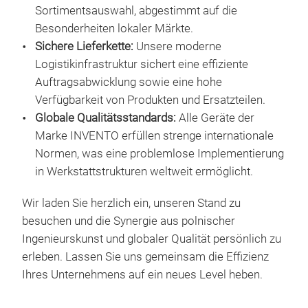
Fahr
Sortimentsauswahl, abgestimmt auf die
gewä
entw
Besonderheiten lokaler Märkte.
inte
einf
Sichere Lieferkette:
Unsere moderne
Bauw
War
Logistikinfrastruktur sichert eine effiziente
vers
erm
Auftragsabwicklung sowie eine hohe
R13
Pkw,
Verfügbarkeit von Produkten und Ersatzteilen.
Leis
Rüc
Globale Qualitätsstandards:
Alle Geräte der
eine
von 
Marke INVENTO erfüllen strenge internationale
sow
von 
Normen, was eine problemlose Implementierung
Lief
vak
in Werkstattstrukturen weltweit ermöglicht.
Klim
präz
Serv
zeit
Wir laden Sie herzlich ein, unseren Stand zu
des 
Vort
besuchen und die Synergie aus polnischer
Netz
zur
Ingenieurskunst und globaler Qualität persönlich zu
INV
des
erleben. Lassen Sie uns gemeinsam die Effizienz
Inve
Lösu
Ihres Unternehmens auf ein neues Level heben.
erwe
Werk
opti
unte