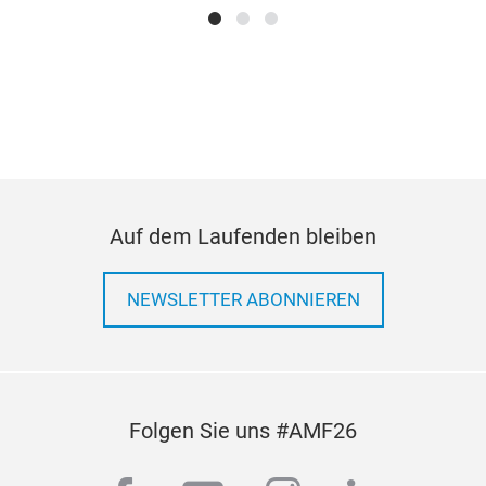
des 
ein 
zwis
möc
entw
ausr
ans
int
Auf dem Laufenden bleiben
NEWSLETTER ABONNIEREN
Folgen Sie uns #AMF26