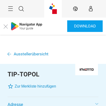
Überspringen
Menü
Suche
DE
Navigator App
DOWNLOAD
Close
Your guide
Ausstellerübersicht
TIP-TOPOL
Zur Merkliste hinzufügen
Adresse