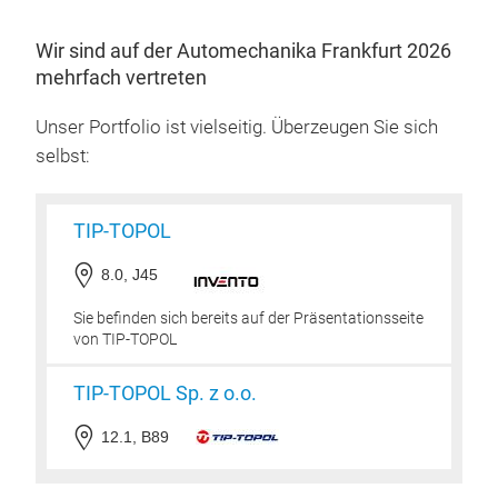
Refl
eine
Dies
INV
sow
Wir sind auf der Automechanika Frankfurt 2026
und 
Nm
mehrfach vertreten
Lief
am A
Klim
Der
eine
Unser Portfolio ist vielseitig. Überzeugen Sie sich
Serv
Akku
Fah
selbst:
des 
Werk
dur
Netz
entw
aktu
INV
TIP-TOPOL
sehr
her
Inve
akk
Syst
8.0, J45
erwe
das
manu
opti
Stro
Sie befinden sich bereits auf der Präsentationsseite
Bedi
Bedi
von TIP-TOPOL
Lösu
den 
sorg
und 
Stro
TIP-TOPOL Sp. z o.o.
Fah
gro
Kom
Schl
Dadu
12.1, B89
ver
Lad
ausg
nach