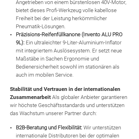
zeit
Angetrieben von einem bürstenlosen 40V-Motor,
Vort
bietet dieses Profi-Werkzeug volle kabellose
zur
Freiheit bei der Leistung herkömmlicher
des
Pneumatik-Lösungen.
Lösu
Präzisions-Reifenfüllkanone (Invento ALU PRO
Werk
9L):
Ein ultraleichter 9-Liter-Aluminium-Inflator
unte
mit integriertem Auslösesystem. Er setzt neue
Das 
Maßstäbe in Sachen Ergonomie und
zuve
Bedienersicherheit sowohl im stationären als
der 
auch im mobilen Service.
eine
Stabilität und Vertrauen in der internationalen
und 
INV
Zusammenarbeit
Als globaler Anbieter garantieren
Bedi
wir höchste Geschäftsstandards und unterstützen
Mita
INV
das Wachstum unserer Partner durch:
erm
halb
Ger
Betr
B2B-Beratung und Flexibilität:
Wir unterstützen
eine
wurd
internationale Distributoren bei der optimalen
ans