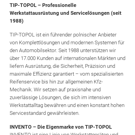
TIP-TOPOL – Professionelle
INV
Werkstattausrüstung und Servicelösungen (seit
Rei
1988)
INV
pist
TIP-TOPOL ist ein führender polnischer Anbieter
schn
von Komplettlösungen und modernen Systemen für
Felg
den Automobilsektor. Seit 1988 unterstützen wir
Vulk
über 17.000 Kunden auf internationalen Märkten und
Serv
liefern Ausrüstung, die Sicherheit, Präzision und
Arb
maximale Effizienz garantiert – vom spezialisierten
zuve
Reifenservice bis hin zur allgemeinen Kfz-
eign
Mechanik. Wir setzen auf praxisnahe und
Tran
zuverlässige Lösungen, die sich im intensiven
Nut
Werkstattalltag bewähren und einen konstant hohen
Mode
Servicestandard gewährleisten.
Infl
INVENTO – Die Eigenmarke von TIP-TOPOL
ermö
INVENTO ist eine Linie von Werkstattgeräten und