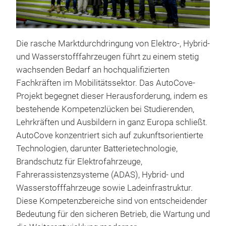
Ele
Ele
Die rasche Marktdurchdringung von Elektro-, Hybrid-
für 
und Wasserstofffahrzeugen führt zu einem stetig
Auto
wachsenden Bedarf an hochqualifizierten
stru
Fachkräften im Mobilitätssektor. Das AutoCove-
Them
Projekt begegnet dieser Herausforderung, indem es
Hyb
bestehende Kompetenzlücken bei Studierenden,
Fahr
Lehrkräften und Ausbildern in ganz Europa schließt.
Ani
AutoCove konzentriert sich auf zukunftsorientierte
Elec
Technologien, darunter Batterietechnologie,
bei
Brandschutz für Elektrofahrzeuge,
mod
Fahrerassistenzsysteme (ADAS), Hybrid- und
Wasserstofffahrzeuge sowie Ladeinfrastruktur.
Diese Kompetenzbereiche sind von entscheidender
Bedeutung für den sicheren Betrieb, die Wartung und