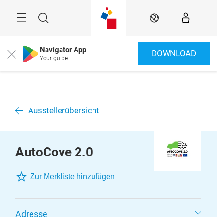
Überspringen
Menü
Suche
DE
Navigator App
DOWNLOAD
Close
Your guide
Ausstellerübersicht
AutoCove 2.0
Zur Merkliste hinzufügen
Adresse