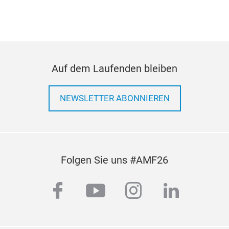
eing
Tec
verw
stan
Auff
Auf dem Laufenden bleiben
und 
wer
NEWSLETTER ABONNIEREN
Pote
Folgen Sie uns #AMF26
facebook
youtube
instagram
linkedi