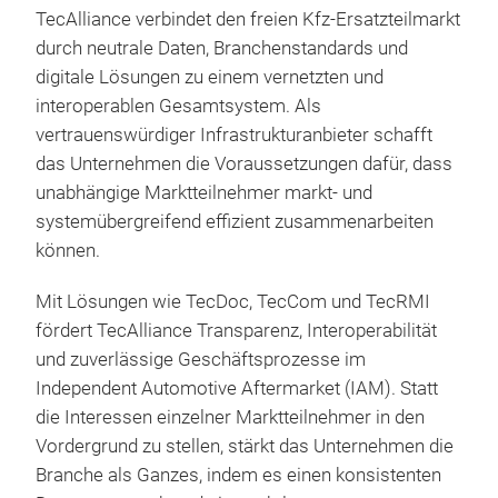
TecAlliance
v
erbinde
t den
freien Kfz-Ersatzteilmarkt
Tec
durch neutrale Daten, Branchenstandards und
TecR
digitale Lösungen
zu einem
vernetzte
n
und
Rep
interoperable
n
Gesamts
ystem. Als
Rep
vertrauenswürdiger Infrastrukturanbieter schafft
digi
das Unternehmen die Voraussetzungen dafür, dass
Auto
unabhängige Marktteilnehmer markt- und
unte
systemübergreifend effizient zusammenarbeiten
Soft
können.
Serv
Date
Mit Lösungen wie TecDoc, TecCom und TecRMI
verb
fördert TecAlliance Transparenz, Interoperabilität
War
und zuverlässige Geschäftsprozesse im
Rep
Independent
Automotive
Aftermarket
(IAM)
. Statt
für 
die Interessen einzelner Marktteilnehmer in den
Lös
Vordergrund zu stellen, stärkt das Unternehmen die
Repa
Branche als Ganzes, indem es einen konsistenten