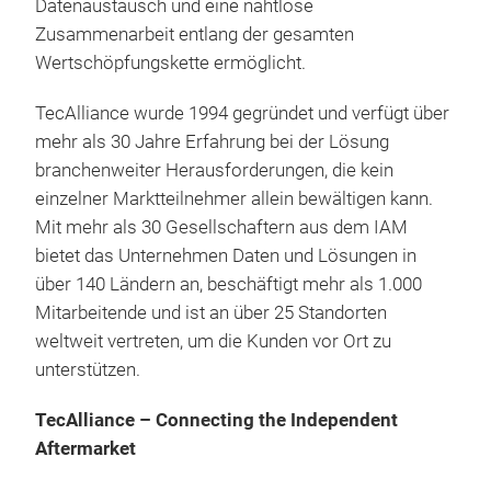
Scha
Datenaustausch und eine nahtlose
Te
meh
Zusammenarbeit entlang der gesamten
mit 
Wertschöpfungskette ermöglicht.
Die
Diag
ein
TecAlliance wurde 1994 gegründet und verfügt über
Werk
Lief
mehr als 30 Jahre Erfahrung bei der Lösung
Repa
Tec
branchenweiter Herausforderungen, die kein
schn
naht
einzelner Marktteilnehmer allein bewältigen kann.
redu
Ind
Mit mehr als 30 Gesellschaftern aus dem IA
M
bew
stan
bietet das Unternehmen Daten und Lösungen in
Tec
TecC
über 140 Ländern an, beschäftigt mehr als 1.000
hers
Dist
Mitarbeitende und ist
an
über 25 Standorten
Serv
Tran
weltweit vertreten, u
m die
Kunden vor Ort zu
Book
Chai
unterstützen.
zent
sind
Fahr
könn
TecAlliance – Connecting the Independent
Verw
Umg
Aftermarket
den 
TecC
Che