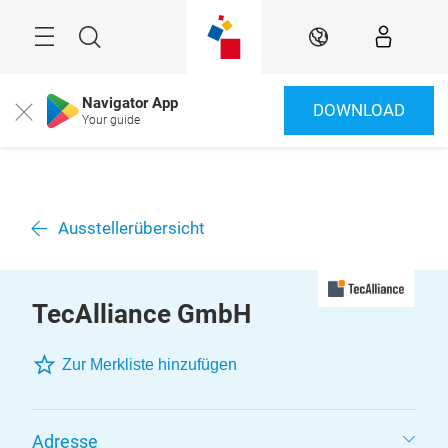
Überspringen
Menü
Suche
DE
Navigator App
DOWNLOAD
Close
Your guide
Ausstellerübersicht
TecAlliance GmbH
Zur Merkliste hinzufügen
Adresse