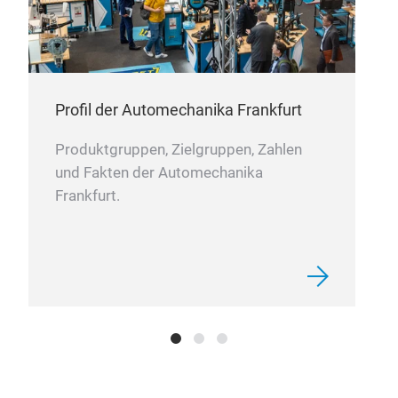
hilf
Tec
zu b
Sie
erke
Par
iden
zu i
darü
Profil der Automechanika Frankfurt
Wet
Prod
Produktgruppen, Zielgruppen, Zahlen
Afte
und Fakten der Automechanika
Solu
Frankfurt.
Tec
die 
Date
Der 
schn
über
präz
Nutz
für