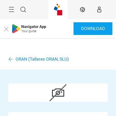
Überspringen
Menü
Suche
DE
Navigator App
DOWNLOAD
Close
Your guide
ORAN (Talleres ORAN, SLU)