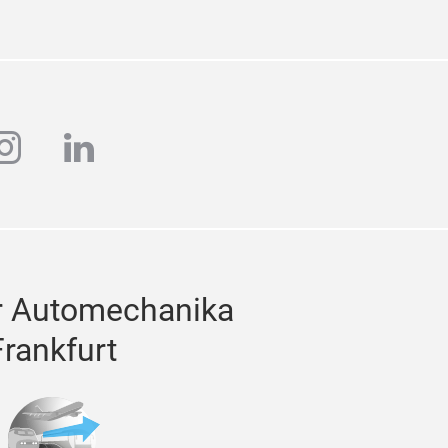
ube
instagram
linkedin
r Automechanika
Frankfurt