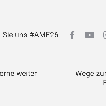
facebook
yout
n Sie uns #AMF26
erne weiter
Wege zu