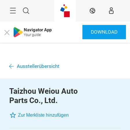
Überspringen
Menü
Suche
DE
Navigator App
DOWNLOAD
Close
Your guide
Ausstellerübersicht
Taizhou Weiou Auto
Parts Co., Ltd.
Zur Merkliste hinzufügen