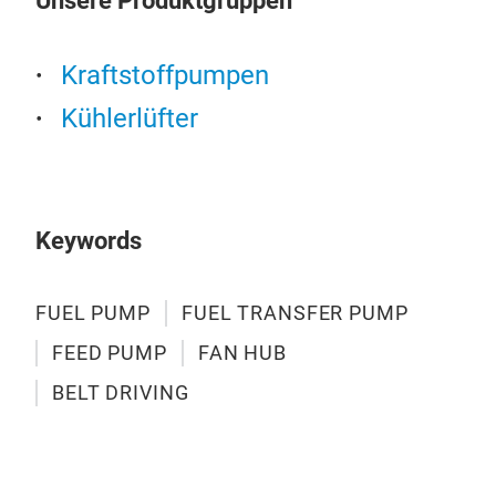
Unsere Produktgruppen
Kraftstoffpumpen
Kühlerlüfter
FAN
Keywords
FAN
FUEL PUMP
FUEL TRANSFER PUMP
FEED PUMP
FAN HUB
BELT DRIVING