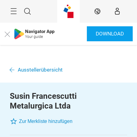
Überspringen
Menü
Suche
DE
Navigator App
DOWNLOAD
Close
Your guide
Ausstellerübersicht
Susin Francescutti
Metalurgica Ltda
Zur Merkliste hinzufügen