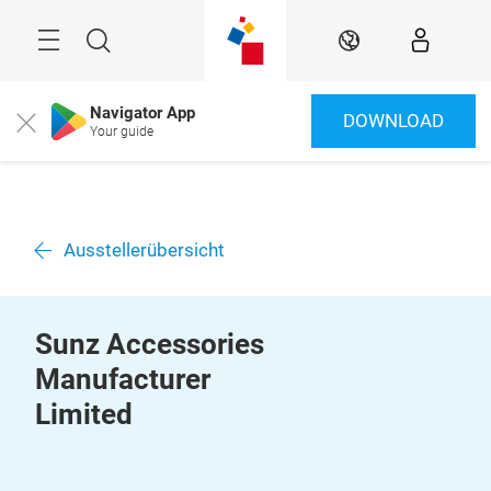
Überspringen
Menü
Suche
DE
Navigator App
DOWNLOAD
Close
Your guide
Ausstellerübersicht
Sunz Accessories
Manufacturer
Limited