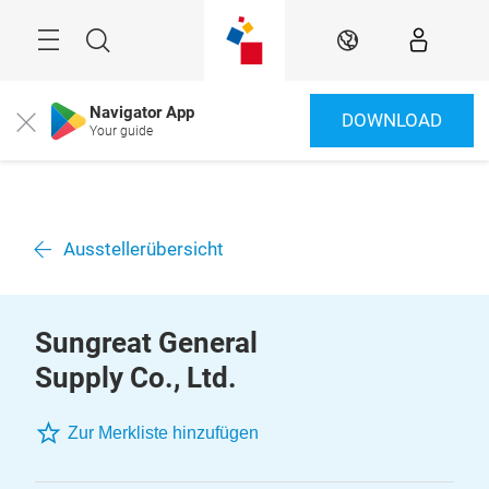
Überspringen
Menü
Suche
DE
Navigator App
DOWNLOAD
Close
Your guide
Ausstellerübersicht
Sungreat General
Supply Co., Ltd.
Zur Merkliste hinzufügen