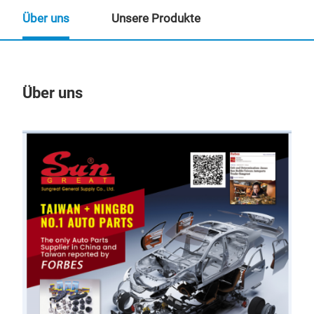
Über uns
Unsere Produkte
Über uns
Un