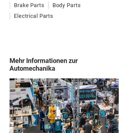
Elec
Brake Parts
Body Parts
Sung
Electrical Parts
Mehr Informationen zur
Automechanika
Bea
Sun