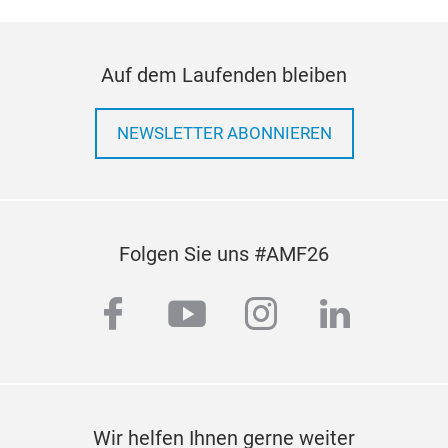
Bod
Auf dem Laufenden bleiben
Sun
NEWSLETTER ABONNIEREN
Folgen Sie uns #AMF26
facebook
youtube
instagram
linkedi
Wir helfen Ihnen gerne weiter