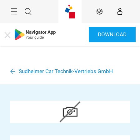
Überspringen
Menü
Suche
DE
Navigator App
DOWNLOAD
Close
Your guide
Sudheimer Car Technik-Vertriebs GmbH