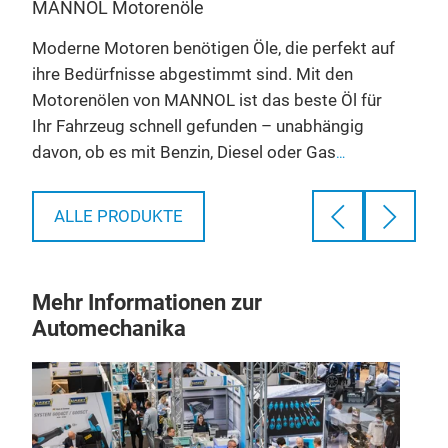
MANNOL Motorenöle
MAN
Moderne Motoren benötigen Öle, die perfekt auf
Mind
ihre Bedürfnisse abgestimmt sind. Mit den
das 
zu
Motorenölen von MANNOL ist das beste Öl für
wese
Ihr Fahrzeug schnell gefunden – unabhängig
Schm
davon, ob es mit Benzin, Diesel oder Gas
MANN
res
betrieben wird. Sie können sicher sein, dass nur
Fahr
d
hochqualitative Rohstoffe und die modernsten
manu
ALLE PRODUKTE
hes
Additive bei der Herstellung verwendet werden,
Durc
damit unsere Öle Ihren Motor bei jeder Last
Fahr
und
während des gesamten Ölwechselintervalls
Getr
Mehr Informationen zur
sicher schmieren. Widerstandsfähigkeit und
redu
Automechanika
Qualität zeichnen unsere Motorenöle genauso
erre
aus wie ein faires Preis-Leistungs-Verhältnis.
Zahlreiche Freigaben namhafter
Automobilhersteller bestätigen die guten
Eigenschaften unserer Öle.