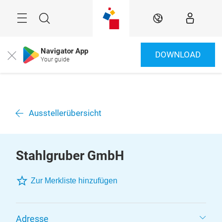
Überspringen
Menü
Suche
DE
Navigator App
DOWNLOAD
Close
Your guide
Ausstellerübersicht
Stahlgruber GmbH
Zur Merkliste hinzufügen
Adresse