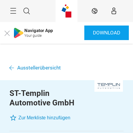
Überspringen
Menü
Suche
DE
Navigator App
DOWNLOAD
Close
Your guide
Ausstellerübersicht
ST-Templin
Automotive GmbH
Zur Merkliste hinzufügen