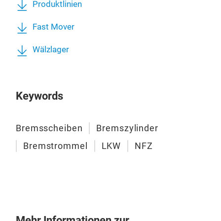
Produktlinien
Fast Mover
Wälzlager
Luf
Keywords
Bremsscheiben
Bremszylinder
Bremstrommel
LKW
NFZ
Mehr Informationen zur